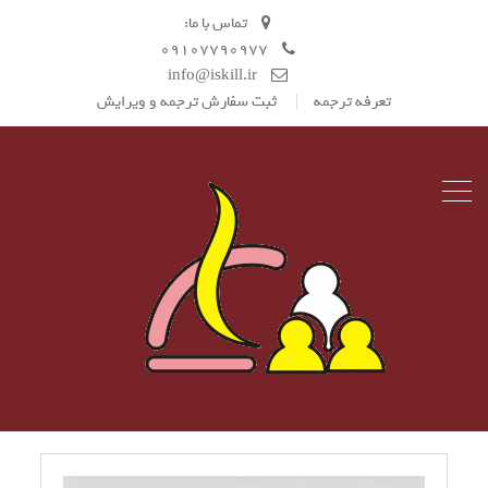
تماس با ما:
09107790977
info@iskill.ir
تعرفه ترجمه
ثبت سفارش ترجمه و ویرایش