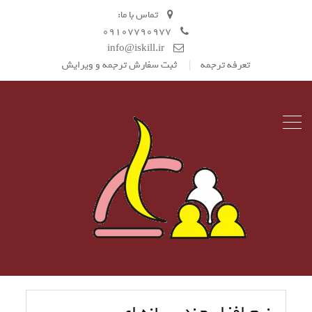
تماس با ما:
09107790977
info@iskill.ir
تعرفه ترجمه
ثبت سفارش ترجمه و ویرایش