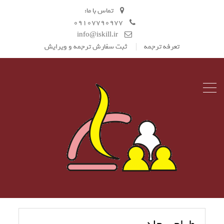
تماس با ما:
09107790977
info@iskill.ir
تعرفه ترجمه
ثبت سفارش ترجمه و ویرایش