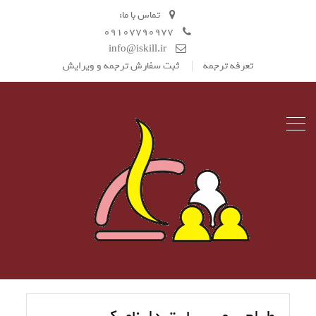
تماس با ما:
09107790977
info@iskill.ir
تعرفه ترجمه
ثبت سفارش ترجمه و ویرایش